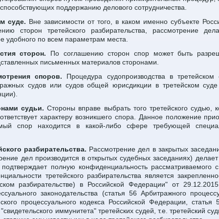
 способствующих поддержанию делового сотрудничества.
ом суде.
Вне зависимости от того, в каком именно субъекте Рос
ению сторон третейского разбирательства, рассмотрение дел
е удобного по всем параметрам места.
стия сторон.
По соглашению сторон спор может быть разреш
дставленных письменных материалов сторонами.
отрения споров.
Процедура судопроизводства в третейском 
ражных судов или судов общей юрисдикции в третейском суде 
ции).
онами судьи.
Стороны вправе выбрать того третейского судью, 
ответствует характеру возникшего спора. Данное положение при
емый спор находится в какой-либо сфере требующей специа
ского разбирательства.
Рассмотрение дел в закрытых заседания
рение дел производится в открытых судебных заседаниях) делае
подтверждает полную конфиденциальность рассматриваемого с
циальности третейского разбирательства является закрепленно
ском разбирательстве) в Российской Федерации" от 29.12.201
ссуального законодательства (статья 56 Арбитражного процессу
ского процессуального кодекса Российской Федерации, статья 5
"свидетельского иммунитета" третейских судей, т.е. третейский су