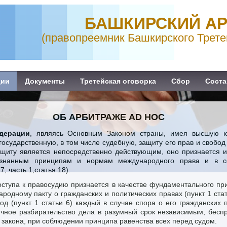
БАШКИРСКИЙ А
(правопреемник Башкирского Трете
ции
Документы
Третейская оговорка
Сбор
Соста
ОБ АРБИТРАЖЕ AD HOC
дерации
, являясь Основным Законом страны, имея высшую 
осударственную, в том числе судебную, защиту его прав и свобод (
ащиту является непосредственно действующим, оно признается и
знанным принципам и нормам международного права и в соо
, часть 1;статья 18).
оступа к правосудию признается в качестве фундаментального п
родному пакту о гражданских и политических правах (пункт 1 ста
од (пункт 1 статьи 6) каждый в случае спора о его гражданских 
ичное разбирательство дела в разумный срок независимым, бесп
 закона, при соблюдении принципа равенства всех перед судом.