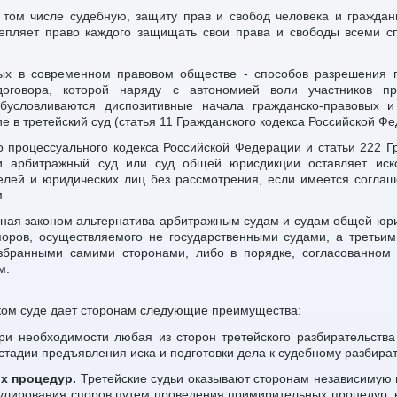
 том числе судебную, защиту прав и свобод человека и граждан
епляет право каждого защищать свои права и свободы всеми 
ых в современном правовом обществе - способов разрешения г
оговора, которой наряду с автономией воли участников пр
обусловливаются диспозитивные начала гражданско-правовых и
 в третейский суд (статья 11 Гражданского кодекса Российской Фе
о процессуального кодекса Российской Федерации и статьи 222 Г
и арбитражный суд или суд общей юрисдикции оставляет иско
лей и юридических лиц без рассмотрения, если имеется соглаш
.
енная законом альтернатива арбитражным судам и судам общей юри
оров, осуществляемого не государственными судами, а третьи
збранными самими сторонами, либо в порядке, согласованном 
м.
ком суде дает сторонам следующие преимущества:
и необходимости любая из сторон третейского разбирательства
стадии предъявления иска и подготовки дела к судебному разбират
х процедур.
Третейские судьи оказывают сторонам независимую 
гулирования споров путем проведения примирительных процедур,