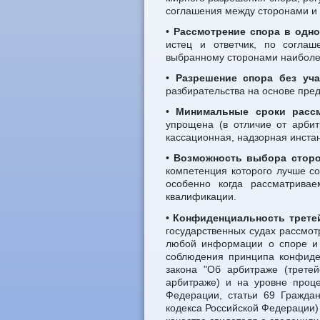
соглашения между сторонами и
•
Рассмотрение спора в одн
истец и ответчик, по соглаш
выбранному сторонами наиболе
•
Разрешение спора без уча
разбирательства на основе пре
•
Минимальные сроки рассм
упрощена (в отличие от арбит
кассационная, надзорная инстан
•
Возможность выбора стор
компетенция которого лучше со
особенно когда рассматрива
квалификации.
•
Конфиденциальность третей
государственных судах рассмот
любой информации о споре и 
соблюдения принципа конфиден
закона "Об арбитраже (третей
арбитраже) и на уровне проце
Федерации, статьи 69 Граждан
кодекса Российской Федерации) 