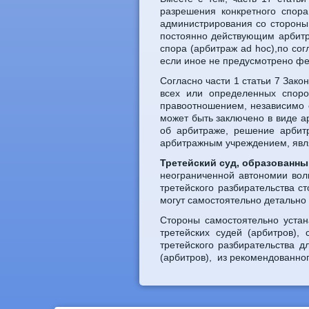
разрешения конкретного спора
администрирования со стороны
постоянно действующим арбитр
спора (арбитраж ad hoc),по со
если иное не предусмотрено фед
Согласно части 1 статьи 7 Зак
всех или определенных споро
правоотношением, независимо о
может быть заключено в виде ар
об арбитраже, решение арбит
арбитражным учреждением, явл
Третейский суд, образованны
неограниченной автономии вол
третейского разбирательства 
могут самостоятельно детально
Стороны самостоятельно устан
третейских судей (арбитров)
третейского разбирательства д
(арбитров), из рекомендованно