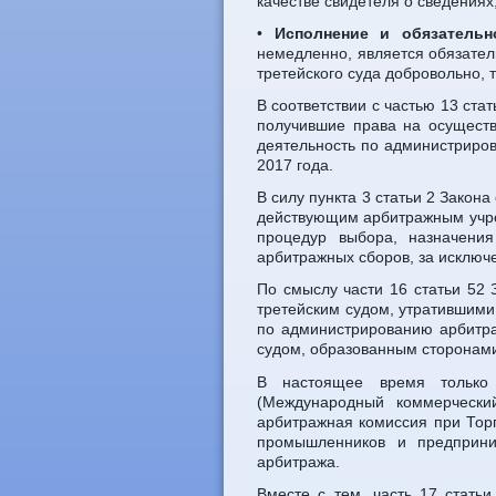
качестве свидетеля о сведениях
•
Исполнение
и обязательн
немедленно, является обязател
третейского суда добровольно, 
В соответствии с частью 13 ста
получившие права на осуществ
деятельность по администриров
2017 года.
В силу пункта 3 статьи 2 Зако
действующим арбитражным учре
процедур выбора, назначения
арбитражных сборов, за исключ
По смыслу части 16 статьи 52
третейским судом, утратившими
по администрированию арбитра
судом, образованным сторонами
В настоящее время только 
(Международный коммерчески
арбитражная комиссия при Тор
промышленников и предприни
арбитража.
Вместе с тем, часть 17 стать