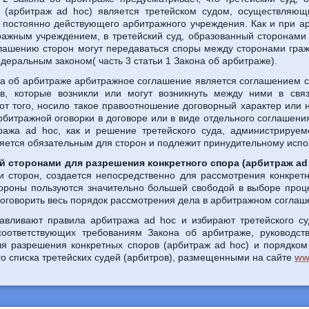
 (арбитраж ad hoc) является третейском судом, осуществляющ
 постоянно действующего арбитражного учреждения. Как и при а
ажным учреждением, в третейский суд, образованный сторонами 
глашению сторон могут передаваться споры между сторонами гра
еральным законом( часть 3 статьи 1 Закона об арбитраже).
она об арбитраже арбитражное соглашение является соглашением с
в, которые возникли или могут возникнуть между ними в свя
т того, носило такое правоотношение договорный характер или 
битражной оговорки в договоре или в виде отдельного соглашения
ража ad hoc, как и решение третейского суда, администрируе
яется обязательным для сторон и подлежит принудительному исп
й сторонами для разрешения конкретного спора (арбитраж ad
и сторон, создается непосредственно для рассмотрения конкрет
стороны пользуются значительно большей свободой в выборе про
 оговорить весь порядок рассмотрения дела в арбитражном соглаш
авливают правила арбитража ad hoc и избирают третейского су
, соответствующих требованиям Закона об арбитраже, руковод
ля разрешения конкретных споров (арбитраж ad hoc) и порядком
го списка третейских судей (арбитров), размещенными на сайте
ww