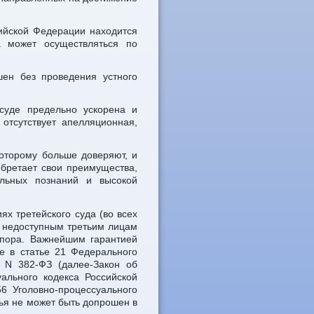
сийской Федерации находится
а может осуществляться по
ен без проведения устного
суде предельно ускорена и
отсутствует апелляционная,
которому больше доверяют, и
обретает свои преимущества,
льных познаний и высокой
х третейского суда (во всех
т недоступным третьим лицам
пора. Важнейшим гарантией
е в статье 21 Федерального
5 N 382-ФЗ (далее-Закон об
ального кодекса Российской
6 Уголовно-процессуального
дья не может быть допрошен в