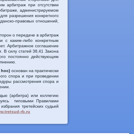
им арбитраж при отсутствии
рбитраже, администрируемом
для разрешения конкретного
жданско-правовых отношений,
торон о передаче в арбитраж
зи с каким-либо конкретным
нет. Арбитражное соглашение
. В силу статей 38,41 Закона
мого постоянно действующим
олнению.
 hoc)
основан на практически
ного спора и при проведении
цедуры рассмотрения спора и
ении.
дью (арбитра) или коллегию
ствуясь типовыми Правилами
 избрания третейских судьей
w.tretsud-rb.ru