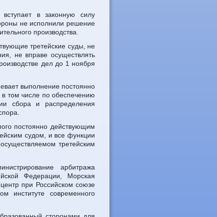
 вступает в законную силу
тороны не исполнили решение
ительного производства.
ствующие третейские суды, не
ия, не вправе осуществлять
роизводстве дел до 1 ноября
мевает выполнение постоянно
в том числе по обеспечению
ции сбора и распределения
спора.
мого постоянно действующим
ейским судом, и все функции
 осуществляемом третейским
нистрирование арбитража
йской Федерации, Морская
центр при Российском союзе
ом институте современного
 образованный сторонами для