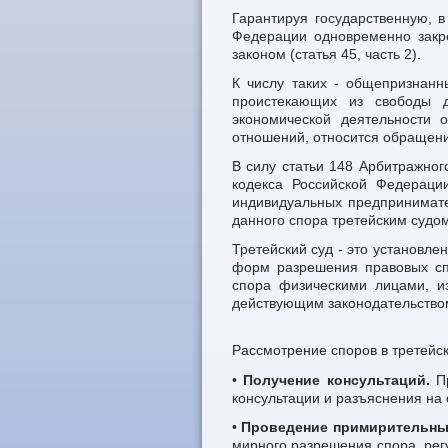
Гарантируя государственную, в
Федерации одновременно закр
законом (статья 45, часть 2).
К числу таких - общепризнанн
проистекающих из свободы д
экономической деятельности 
отношений, относится обращение
В силу статьи 148 Арбитражног
кодекса Российской Федераци
индивидуальных предпринимате
данного спора третейским судом
Третейский суд - это установл
форм разрешения правовых сп
спора физическими лицами, и
действующим законодательство
Рассмотрение споров в третейс
•
Получение консультаций.
Пр
консультации и разъяснения на 
•
Проведение примирительны
мирного разрешения спора, ре