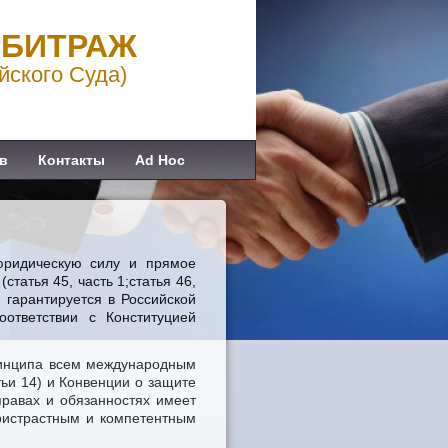
РБИТРАЖ
йского Суда)
в
Контакты
Ad Hoc
юридическую силу и прямое
статья 45, часть 1;статья 46,
 гарантируется в Российской
тветствии с Конституцией
ринципа всем международным
тьи 14) и Конвенции о защите
правах и обязанностях имеет
ристрастным и компетентным