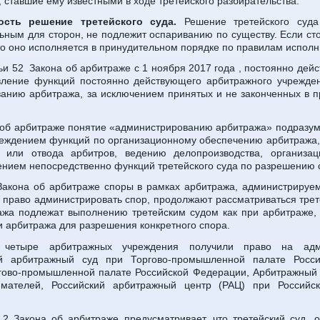
, ставшие ему известными в ходе третейского разбирательства.
ость решение третейского суда.
Решение третейского суда
ьным для сторон, не подлежит оспариванию по существу. Если с
то оно исполняется в принудительном порядке по правилам исполн
тьи 52 Закона об арбитраже с 1 ноября 2017 года , постоянно дей
ление функций постоянно действующего арбитражного учрежден
анию арбитража, за исключением принятых и не законченных в п
на об арбитраже понятие «администрированию арбитража» подразу
ждением функций по организационному обеспечению арбитража, 
 или отвода арбитров, ведению делопроизводства, организа
ением непосредственно функций третейского суда по разрешению 
 Закона об арбитраже споры в рамках арбитража, администрируе
 право администрировать спор, продолжают рассматриваться трет
жа подлежат выполнению третейским судом как при арбитраже,
 арбитража для разрешения конкретного спора.
четыре арбитражных учреждения получили право на адми
й арбитражный суд при Торгово-промышленной палате Росси
гово-промышленной палате Российской Федерации, Арбитражный 
мателей, Российский арбитражный центр (РАЦ) при Российск
и 2 Закона об арбитраже предусматривает, что третейский суд,